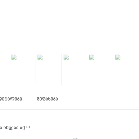
ᲓᲔᲢᲐᲚᲔᲑᲘ
ᲨᲔᲤᲐᲡᲔᲑᲐ
 იწყება აქ !!!