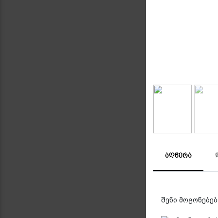
ᲐᲦᲬᲔᲠᲐ
შენი მოგონებები