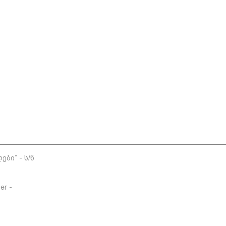
ბი” - ს/ნ
er -