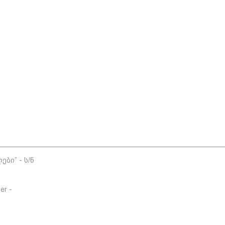
ბი” - ს/ნ
er -