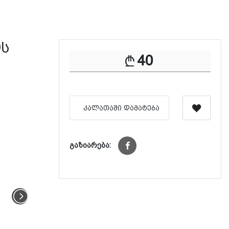
ის
40
ᲙᲐᲚᲐᲗᲐᲨᲘ ᲓᲐᲛᲐᲢᲔᲑᲐ
გაზიარება: