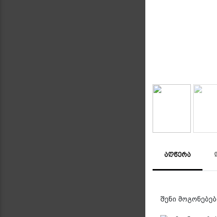
ᲐᲦᲬᲔᲠᲐ
შენი მოგონებები