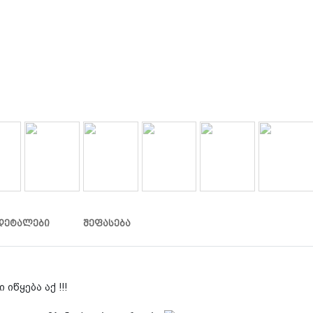
ᲓᲔᲢᲐᲚᲔᲑᲘ
ᲨᲔᲤᲐᲡᲔᲑᲐ
 იწყება აქ !!!